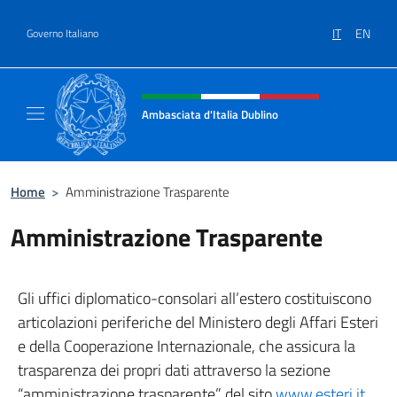
Salta al contenuto
IT
EN
Governo Italiano
Intestazione sito, social e menù
Ambasciata d'Italia Dublino
Il nuovo sito Ambasciata d'Italia a Dublino
Home
>
Amministrazione Trasparente
Amministrazione Trasparente
Gli uffici diplomatico-consolari all’estero costituiscono
articolazioni periferiche del Ministero degli Affari Esteri
e della Cooperazione Internazionale, che assicura la
trasparenza dei propri dati attraverso la sezione
“amministrazione trasparente” del sito
www.esteri.it
.