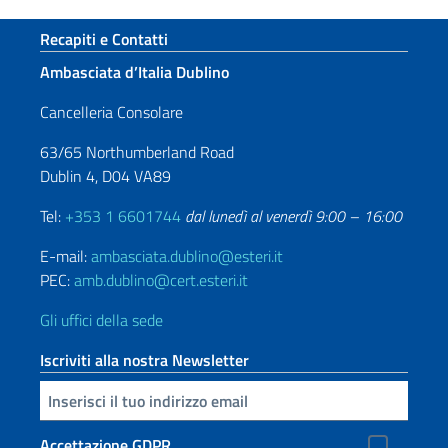
Sezione footer
Recapiti e Contatti
Ambasciata d’Italia Dublino
Cancelleria Consolare
63/65 Northumberland Road
Dublin 4, D04 VA89
Tel:
+353 1 6601744
dal lunedì al venerdì 9:00 – 16:00
E-mail:
ambasciata.dublino@esteri.it
PEC:
amb.dublino@cert.esteri.it
Gli uffici della sede
Iscriviti alla nostra Newsletter
Inserisci la tua email
Accettazione GDPR