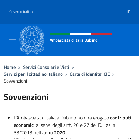
Salta al contenuto
IT
Governo Italiano
Intestazione sito, social e menù
Ambasciata d'Italia Dublino
Il nuovo sito Ambasciata d'Italia a Dublino
Home
>
Servizi Consolari e Visti
>
Servizi per il cittadino italiano
>
Carte di Identita’ CIE
>
Sovvenzioni
Sovvenzioni
L’Ambasciata d’Italia a Dublino non ha erogato
contributi
economici
ai sensi degli artt. 26 e 27 del D. Lgs. n.
33/2013 nell’
anno 2020