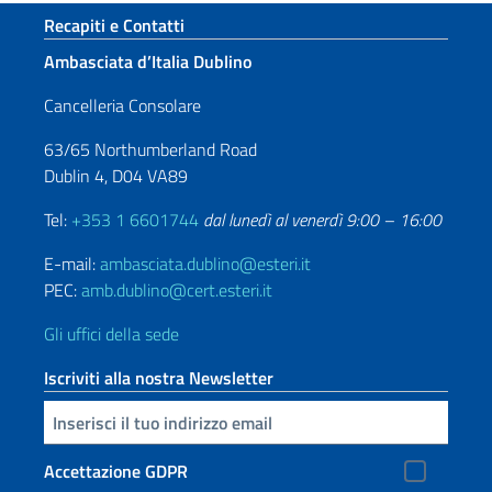
Sezione footer
Recapiti e Contatti
Ambasciata d’Italia Dublino
Cancelleria Consolare
63/65 Northumberland Road
Dublin 4, D04 VA89
Tel:
+353 1 6601744
dal lunedì al venerdì 9:00 – 16:00
E-mail:
ambasciata.dublino@esteri.it
PEC:
amb.dublino@cert.esteri.it
Gli uffici della sede
Iscriviti alla nostra Newsletter
Inserisci la tua email
Accettazione GDPR