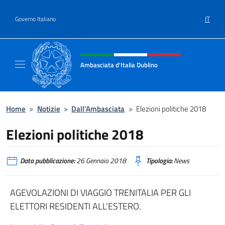
Salta al contenuto
IT
Governo Italiano
Intestazione sito, social e menù
Ambasciata d'Italia Dublino
Il nuovo sito Ambasciata d'Italia a Dublino
Home
>
Notizie
>
Dall’Ambasciata
>
Elezioni politiche 2018
Elezioni politiche 2018
Data pubblicazione:
26 Gennaio 2018
Tipologia:
News
AGEVOLAZIONI DI VIAGGIO TRENITALIA PER GLI
ELETTORI RESIDENTI ALL’ESTERO.