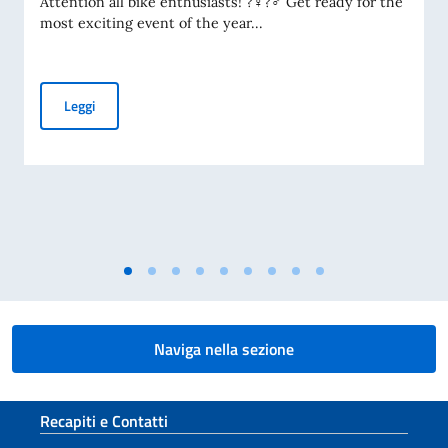
Attention all bike enthusiasts! ?‍♀️?‍♂️ Get ready for the
most exciting event of the year...
Evento "Bike Week Italy" - 14 Maggio 2023
Leggi
Naviga nella sezione
Sezione footer
Recapiti e Contatti