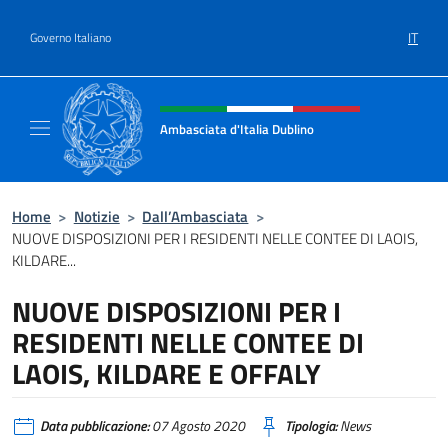
Salta al contenuto
IT
Governo Italiano
Intestazione sito, social e menù
Ambasciata d'Italia Dublino
Il nuovo sito Ambasciata d'Italia a Dublino
Home
>
Notizie
>
Dall’Ambasciata
>
NUOVE DISPOSIZIONI PER I RESIDENTI NELLE CONTEE DI LAOIS,
KILDARE...
NUOVE DISPOSIZIONI PER I
RESIDENTI NELLE CONTEE DI
LAOIS, KILDARE E OFFALY
Data pubblicazione:
07 Agosto 2020
Tipologia:
News