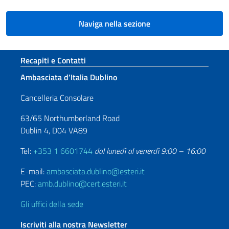
Naviga nella sezione
Sezione footer
Recapiti e Contatti
Ambasciata d’Italia Dublino
Cancelleria Consolare
63/65 Northumberland Road
Dublin 4, D04 VA89
Tel:
+353 1 6601744
dal lunedì al venerdì 9:00 – 16:00
E-mail:
ambasciata.dublino@esteri.it
PEC:
amb.dublino@cert.esteri.it
Gli uffici della sede
Iscriviti alla nostra Newsletter