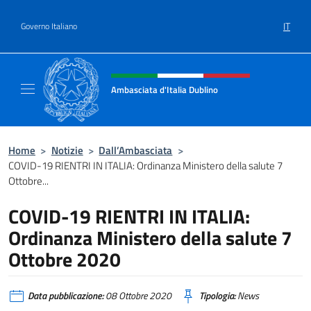
Salta al contenuto
IT
Governo Italiano
Intestazione sito, social e menù
Ambasciata d'Italia Dublino
Il nuovo sito Ambasciata d'Italia a Dublino
Home
>
Notizie
>
Dall’Ambasciata
>
COVID-19 RIENTRI IN ITALIA: Ordinanza Ministero della salute 7
Ottobre...
COVID-19 RIENTRI IN ITALIA:
Ordinanza Ministero della salute 7
Ottobre 2020
Data pubblicazione:
08 Ottobre 2020
Tipologia:
News