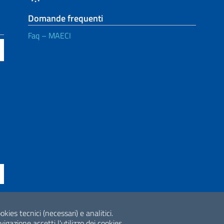
Domande frequenti
Faq – MAECI
ne di accessibilità
okies tecnici (necessari) e analitici.
2026 Copyright Min
gazione accetti l'utilizzo dei cookies.