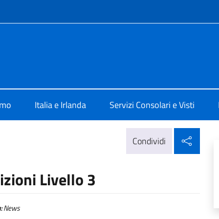
e menù
Dublino
amo
Italia e Irlanda
Servizi Consolari e Visti
Condi
Condividi
ioni Livello 3
:
News