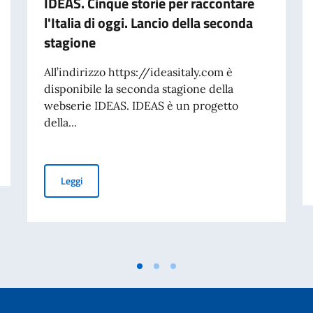
IDEAS. Cinque storie per raccontare
l'Italia di oggi. Lancio della seconda
stagione
All’indirizzo https://ideasitaly.com è
disponibile la seconda stagione della
webserie IDEAS. IDEAS è un progetto
della...
IDEAS. Cinque storie per raccontare l'Italia di oggi. Lan
Leggi