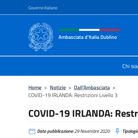
Salta al contenuto
Governo Italiano
Intestazione sito, social 
Ambasciata d'Italia Dublino
Il nuovo sito Ambasciata d'Italia a 
Chi si
Home
>
Notizie
>
Dall’Ambasciata
>
COVID-19 IRLANDA: Restrizioni Livello 3
COVID-19 IRLANDA: Restriz
Data pubblicazione:
29 Novembre 2020
Tipologia