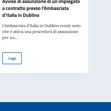
Avviso di assunzione di un impiegato
Band
a contratto presso l’Ambasciata
adibi
d’Italia in Dublino
ammin
temp
L’Ambasciata d’Italia in Dublino rende noto
rinno
che è attiva una procedura di assunzione
per un...
Bando
adibir
ammini
Avviso di assunzione di un impiegato a contratto presso l’Ambasci
Leggi
cio della seconda stagione
Leg