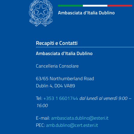
Ambasciata d'Italia Dublino
Sezione footer
Recapiti e Contatti
Ambasciata d’Italia Dublino
Cancelleria Consolare
63/65 Northumberland Road
Dublin 4, D04 VA89
Tel:
+353 1 6601744
dal lunedì al venerdì 9:00 –
16:00
E-mail:
ambasciata.dublino@esteri.it
PEC:
amb.dublino@cert.esteri.it