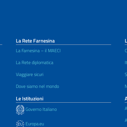
La Rete Farnesina
La Farnesina – il MAECI
C
La Rete diplomatica
I
Viaggiare sicuri
S
Dove siamo nel mondo
N
Le Istituzioni
A
Governo Italiano
A
Europa.eu