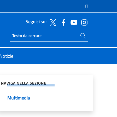
IT
Seguici su:
Cerca nel sito
Ricerca sito live
Notizie
vidi sui Social Network
NAVIGA NELLA SEZIONE
Multimedia