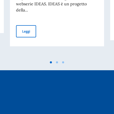
webserie IDEAS. IDEAS è un progetto
della...
IDEAS. Cinque storie per raccontare l'Italia di oggi. Lan
Leggi