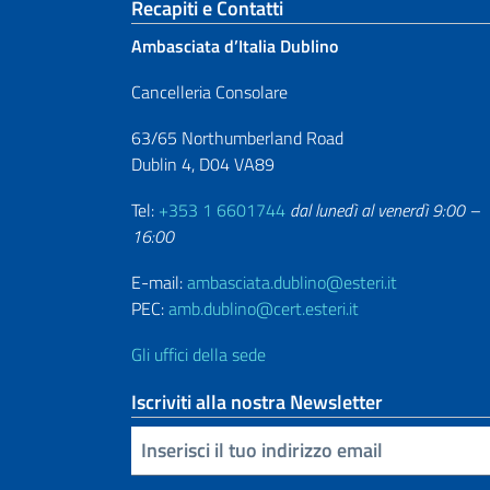
Sezione footer
Recapiti e Contatti
Ambasciata d’Italia Dublino
Cancelleria Consolare
63/65 Northumberland Road
Dublin 4, D04 VA89
Tel:
+353 1 6601744
dal lunedì al venerdì 9:00 –
16:00
E-mail:
ambasciata.dublino@esteri.it
PEC:
amb.dublino@cert.esteri.it
Gli uffici della sede
Iscriviti alla nostra Newsletter
Inserisci la tua email