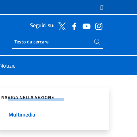
IT
Seguici su:
Cerca nel sito
Ricerca sito live
Notizie
vidi sui Social Network
NAVIGA NELLA SEZIONE
Multimedia