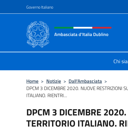
Salta al contenuto
Governo Italiano
Intestazione sito, social 
Ambasciata d'Italia Dublino
Il nuovo sito Ambasciata d'Italia a 
Chi si
Home
>
Notizie
>
Dall’Ambasciata
>
DPCM 3 DICEMBRE 2020. NUOVE RESTRIZIONI S
ITALIANO. RIENTRI...
DPCM 3 DICEMBRE 2020.
TERRITORIO ITALIANO. RI