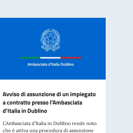
Avviso di assunzione di un impiegato
Band
a contratto presso l’Ambasciata
adibi
d’Italia in Dublino
ammin
temp
L’Ambasciata d’Italia in Dublino rende noto
rinno
che è attiva una procedura di assunzione