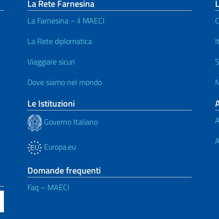
La Rete Farnesina
La Farnesina – il MAECI
C
La Rete diplomatica
I
Viaggiare sicuri
S
Dove siamo nel mondo
N
Le Istituzioni
A
Governo Italiano
A
Europa.eu
Domande frequenti
Faq – MAECI