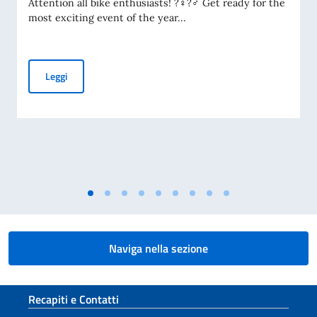
Attention all bike enthusiasts! ?‍♀️?‍♂️ Get ready for the
most exciting event of the year...
Evento "Bike Week Italy" - 14 Maggio 2023
Leggi
Naviga nella sezione
Sezione footer
Recapiti e Contatti