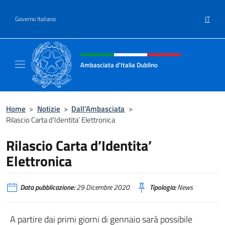
Salta al contenuto
IT
Governo Italiano
Intestazione sito, social e menù
Ambasciata d'Italia Dublino
Il nuovo sito Ambasciata d'Italia a Dublino
Home
>
Notizie
>
Dall’Ambasciata
>
Rilascio Carta d’Identita’ Elettronica
Rilascio Carta d’Identita’
Elettronica
Data pubblicazione:
29 Dicembre 2020
Tipologia:
News
A partire dai primi giorni di gennaio sarà possibile