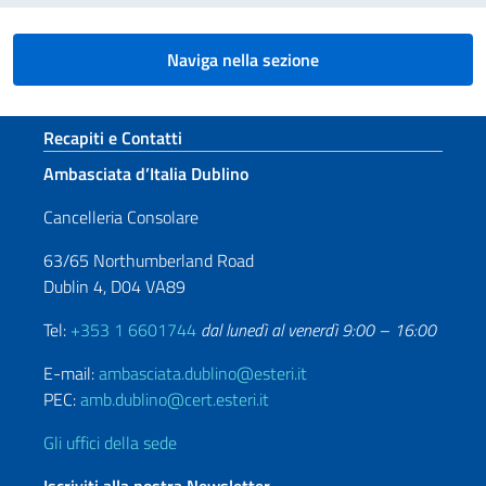
Naviga nella sezione
Sezione footer
Recapiti e Contatti
Ambasciata d’Italia Dublino
Cancelleria Consolare
63/65 Northumberland Road
Dublin 4, D04 VA89
Tel:
+353 1 6601744
dal lunedì al venerdì 9:00 – 16:00
E-mail:
ambasciata.dublino@esteri.it
PEC:
amb.dublino@cert.esteri.it
Gli uffici della sede