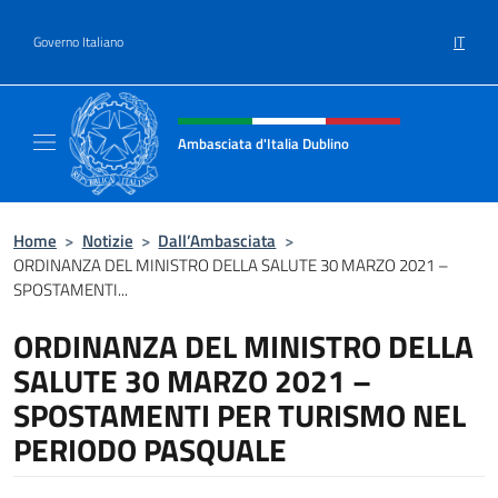
Salta al contenuto
IT
Governo Italiano
Intestazione sito, social e menù
Ambasciata d'Italia Dublino
Il nuovo sito Ambasciata d'Italia a Dublino
Home
>
Notizie
>
Dall’Ambasciata
>
ORDINANZA DEL MINISTRO DELLA SALUTE 30 MARZO 2021 –
SPOSTAMENTI...
ORDINANZA DEL MINISTRO DELLA
SALUTE 30 MARZO 2021 –
SPOSTAMENTI PER TURISMO NEL
PERIODO PASQUALE