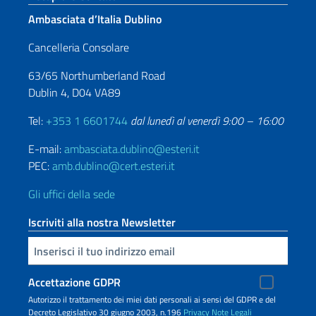
Ambasciata d’Italia Dublino
Cancelleria Consolare
63/65 Northumberland Road
Dublin 4, D04 VA89
Tel:
+353 1 6601744
dal lunedì al venerdì 9:00 – 16:00
E-mail:
ambasciata.dublino@esteri.it
PEC:
amb.dublino@cert.esteri.it
Gli uffici della sede
Iscriviti alla nostra Newsletter
Inserisci la tua email
Accettazione GDPR
Autorizzo il trattamento dei miei dati personali ai sensi del GDPR e del
Decreto Legislativo 30 giugno 2003, n.196
Privacy
Note Legali