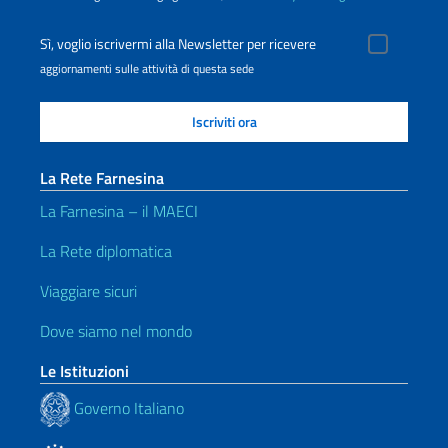
Sì, voglio iscrivermi alla Newsletter per ricevere
aggiornamenti sulle attività di questa sede
La Rete Farnesina
La Farnesina – il MAECI
La Rete diplomatica
Viaggiare sicuri
Dove siamo nel mondo
Le Istituzioni
Governo Italiano