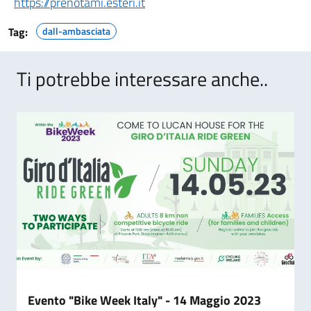
https://prenotami.esteri.it
Tag:
dall-ambasciata
Ti potrebbe interessare anche..
Evento "Bike Week Italy" - 14 Maggio 2023