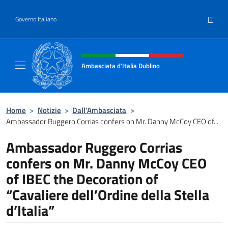
Salta al contenuto
IT
Governo Italiano
Intestazione sito, social e menù
Ambasciata d'Italia Dublino
Il nuovo sito Ambasciata d'Italia a Dublino
Home
>
Notizie
>
Dall’Ambasciata
>
Ambassador Ruggero Corrias confers on Mr. Danny McCoy CEO of...
Ambassador Ruggero Corrias
confers on Mr. Danny McCoy CEO
of IBEC the Decoration of
“Cavaliere dell’Ordine della Stella
d’Italia”