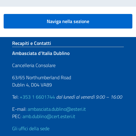
Naviga nella sezione
Sezione footer
Recapiti e Contatti
Ambasciata d’Italia Dublino
Cancelleria Consolare
63/65 Northumberland Road
Dublin 4, D04 VA89
Tel:
+353 1 6601744
dal lunedì al venerdì 9:00 – 16:00
E-mail:
ambasciata.dublino@esteri.it
PEC:
amb.dublino@cert.esteri.it
Gli uffici della sede