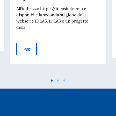
All’indirizzo https://ideasitaly.com è
disponibile la seconda stagione della
webserie IDEAS. IDEAS è un progetto
della...
IDEAS. Cinque storie per raccontare l'Italia di oggi. Lan
Leggi