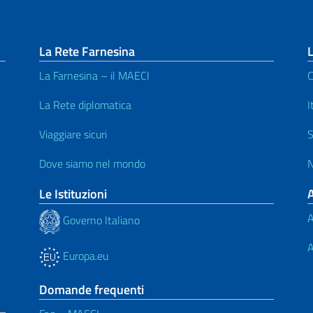
La Rete Farnesina
La Farnesina – il MAECI
C
La Rete diplomatica
I
Viaggiare sicuri
S
Dove siamo nel mondo
N
Le Istituzioni
A
Governo Italiano
A
Europa.eu
Domande frequenti