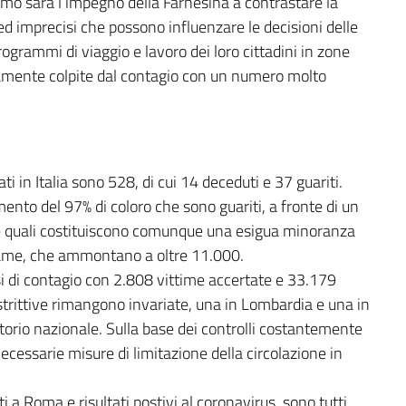
mo sarà l’impegno della Farnesina a contrastare la
ed imprecisi che possono influenzare le decisioni delle
programmi di viaggio e lavoro dei loro cittadini in zone
amente colpite dal contagio con un numero molto
ti in Italia sono 528, di cui 14 deceduti e 37 guariti.
umento del 97% di coloro che sono guariti, a fronte di un
le quali costituiscono comunque una esigua minoranza
esame, che ammontano a oltre 11.000.
si di contagio con 2.808 vittime accertate e 33.179
strittive rimangono invariate, una in Lombardia e una in
torio nazionale. Sulla base dei controlli costantemente
necessarie misure di limitazione della circolazione in
ati a Roma e risultati postivi al coronavirus, sono tutti