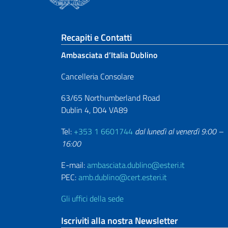
Sezione footer
Recapiti e Contatti
Ambasciata d’Italia Dublino
Cancelleria Consolare
63/65 Northumberland Road
Dublin 4, D04 VA89
Tel:
+353 1 6601744
dal lunedì al venerdì 9:00 –
16:00
E-mail:
ambasciata.dublino@esteri.it
PEC:
amb.dublino@cert.esteri.it
Gli uffici della sede
Iscriviti alla nostra Newsletter