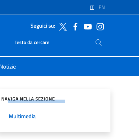
IT
EN
Seguici su:
Cerca nel sito
Ricerca sito live
Notizie
vidi sui Social Network
NAVIGA NELLA SEZIONE
Multimedia