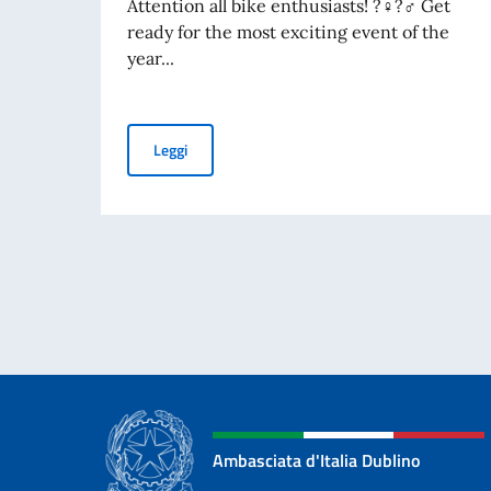
Attention all bike enthusiasts! ?‍♀️?‍♂️ Get
ready for the most exciting event of the
year...
Evento "Bike Week Italy" - 14 Maggio 2023
Leggi
Ambasciata d'Italia Dublino