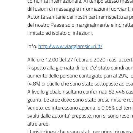
comunità internazionale. Al tempo stesso massi
diffusioni di messaggi e informazioni fuorvianti 
Autorità sanitarie dei nostri partner rispetto ai 
del nostro Paese solo marginalmente e indirett
limitato ed isolato di infezioni.
Info:
http://www.viaggiaresicuri.it/
Alle ore 12.00 del 27 febbraio 2020 i casi accerta
Rispetto alla giornata di ieri, c’e’ stato quindi a
aumento delle persone contagiate pari al 29%, 
(4,8%) di quelle che sono state sottoposte ad 
A livello globale risultano confermati 82.446 ca
guariti. Le aree dove sono state prese misure re
Veneto, ed interessano appena lo 0.05% del terri
svolti dalle autorita’ preposte, non si sono rese 
altre aree.
I turisti cinesi che erano stati, per primi, ricover