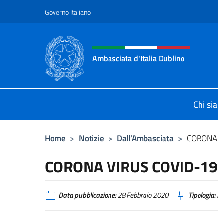
Salta al contenuto
Governo Italiano
Intestazione sito, social 
Ambasciata d'Italia Dublino
Il nuovo sito Ambasciata d'Italia a 
Chi si
Home
>
Notizie
>
Dall’Ambasciata
>
CORONA 
CORONA VIRUS COVID-19
Data pubblicazione:
28 Febbraio 2020
Tipologia: