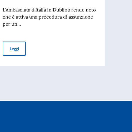
temp
L’Ambasciata d’Italia in Dublino rende noto
rinno
che è attiva una procedura di assunzione
per un...
Bando
adibir
ammini
Avviso di assunzione di un impiegato a contratto presso l’Ambasci
Leggi
cio della seconda stagione
Leg