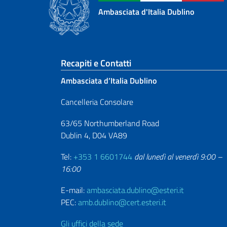
Ambasciata d'Italia Dublino
Sezione footer
Recapiti e Contatti
Ambasciata d’Italia Dublino
Cancelleria Consolare
63/65 Northumberland Road
Dublin 4, D04 VA89
Tel:
+353 1 6601744
dal lunedì al venerdì 9:00 –
16:00
E-mail:
ambasciata.dublino@esteri.it
PEC:
amb.dublino@cert.esteri.it
Gli uffici della sede