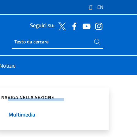
IT
EN
Seguici su:
Cerca nel sito
Ricerca sito live
Notizie
vidi sui Social Network
NAVIGA NELLA SEZIONE
Multimedia