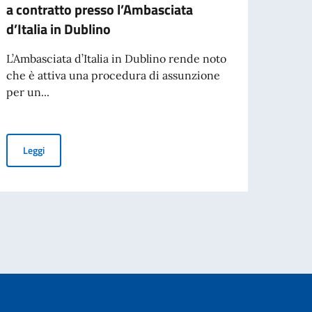
a contratto presso l’Ambasciata
adibi
d’Italia in Dublino
ammin
temp
L’Ambasciata d’Italia in Dublino rende noto
rinno
che è attiva una procedura di assunzione
per un...
Bando
adibir
ammini
Avviso di assunzione di un impiegato a contratto presso l’Ambasci
Leggi
cio della seconda stagione
Leg