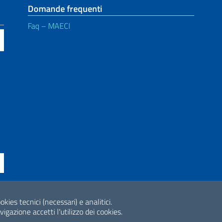
Domande frequenti
Faq – MAECI
ne di accessibilità
okies tecnici (necessari) e analitici.
2026 Copyright Min
gazione accetti l'utilizzo dei cookies.
Internazionale