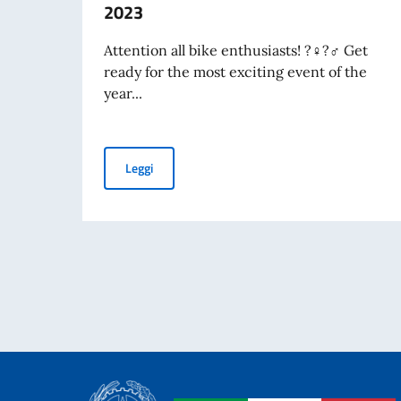
2023
Attention all bike enthusiasts! ?‍♀️?‍♂️ Get
ready for the most exciting event of the
year...
Evento "Bike Week Italy" - 14 Maggio 2023
Leggi