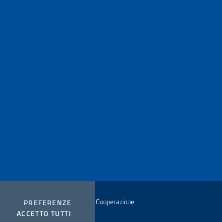
istero degli Affari Esteri e della Cooperazione
COOKIES
PREFERENZE
I COOKIES
ACCETTO TUTTI