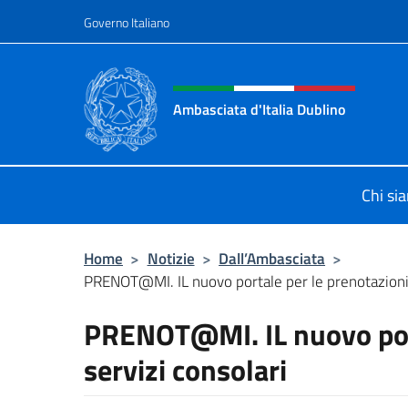
Salta al contenuto
Governo Italiano
Intestazione sito, social 
Ambasciata d'Italia Dublino
Il nuovo sito Ambasciata d'Italia a 
Chi si
Home
>
Notizie
>
Dall’Ambasciata
>
PRENOT@MI. IL nuovo portale per le prenotazioni d
PRENOT@MI. IL nuovo port
servizi consolari