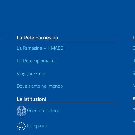
La Rete Farnesina
La Farnesina – il MAECI
C
La Rete diplomatica
I
Viaggiare sicuri
S
Dove siamo nel mondo
N
Le Istituzioni
A
Governo Italiano
A
Europa.eu