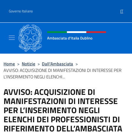
Salta al contenuto
IT
Governo Italiano
Intestazione sito, social e menù
Ambasciata d'Italia Dublino
Il nuovo sito Ambasciata d'Italia a Dublino
Home
>
Notizie
>
Dall’Ambasciata
>
AVVISO: ACQUISIZIONE DI MANIFESTAZIONI DI INTERESSE PER
L’INSERIMENTO NEGLI ELENCHI...
AVVISO: ACQUISIZIONE DI
MANIFESTAZIONI DI INTERESSE
PER L’INSERIMENTO NEGLI
ELENCHI DEI PROFESSIONISTI DI
RIFERIMENTO DELL’AMBASCIATA