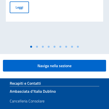
MARINA MILITARE: NAVE ETNA IN SOSTA A DUBLINO
Leggi
Naviga nella sezione
Sezione footer
Recapiti e Contatti
Ambasciata d’Italia Dublino
Cancelleria Consolare