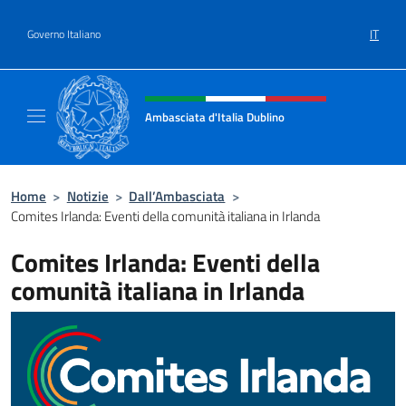
Salta al contenuto
IT
Governo Italiano
Intestazione sito, social e menù
Ambasciata d'Italia Dublino
Il nuovo sito Ambasciata d'Italia a Dublino
Home
>
Notizie
>
Dall’Ambasciata
>
Comites Irlanda: Eventi della comunità italiana in Irlanda
Comites Irlanda: Eventi della
comunità italiana in Irlanda