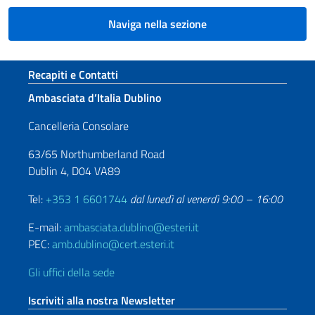
Naviga nella sezione
Sezione footer
Recapiti e Contatti
Ambasciata d’Italia Dublino
Cancelleria Consolare
63/65 Northumberland Road
Dublin 4, D04 VA89
Tel:
+353 1 6601744
dal lunedì al venerdì 9:00 – 16:00
E-mail:
ambasciata.dublino@esteri.it
PEC:
amb.dublino@cert.esteri.it
Gli uffici della sede
Iscriviti alla nostra Newsletter