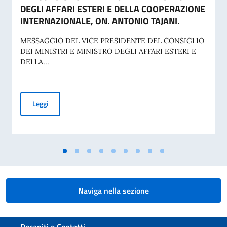
DEGLI AFFARI ESTERI E DELLA COOPERAZIONE
INTERNAZIONALE, ON. ANTONIO TAJANI.
MESSAGGIO DEL VICE PRESIDENTE DEL CONSIGLIO
DEI MINISTRI E MINISTRO DEGLI AFFARI ESTERI E
DELLA...
70° ANNIVERSARIO DELLA TRAGEDIA DI MARCINELLE E 25
Leggi
Naviga nella sezione
Sezione footer