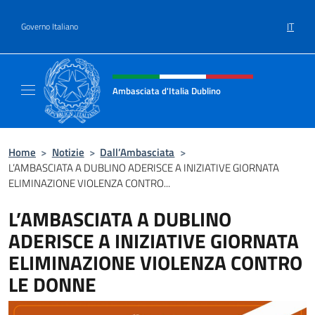
Salta al contenuto
IT
Governo Italiano
Intestazione sito, social e menù
Ambasciata d'Italia Dublino
Il nuovo sito Ambasciata d'Italia a Dublino
Home
>
Notizie
>
Dall’Ambasciata
>
L’AMBASCIATA A DUBLINO ADERISCE A INIZIATIVE GIORNATA
ELIMINAZIONE VIOLENZA CONTRO...
L’AMBASCIATA A DUBLINO
ADERISCE A INIZIATIVE GIORNATA
ELIMINAZIONE VIOLENZA CONTRO
LE DONNE