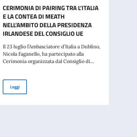
CERIMONIA DI PAIRING TRA L’ITALIA
Elez
E LA CONTEA DI MEATH
Nel 20
NELL’AMBITO DELLA PRESIDENZA
per il
IRLANDESE DEL CONSIGLIO UE
Il 23 luglio l’Ambasciatore d’Italia a Dublino,
Leg
Nicola Faganello, ha partecipato alla
Cerimonia organizzata dal Consiglio di...
CERIMONIA DI PAIRING TRA L’ITALIA E LA CONTEA DI MEATH 
Leggi
zzata in occasione della Presidenza irlandese dell'UE, 22.7.26 Farmeligh Ho