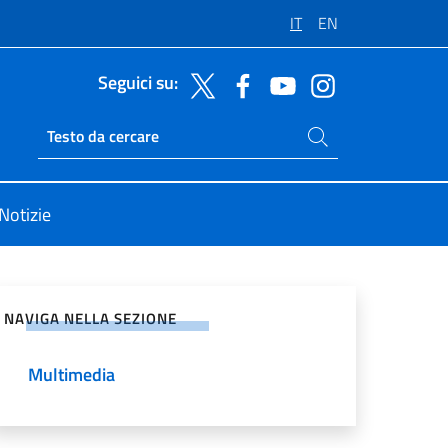
IT
EN
Seguici su:
Cerca nel sito
Ricerca sito live
Notizie
vidi sui Social Network
NAVIGA NELLA SEZIONE
Multimedia