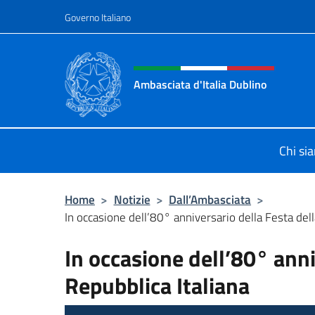
Salta al contenuto
Governo Italiano
Intestazione sito, social 
Ambasciata d'Italia Dublino
Il nuovo sito Ambasciata d'Italia a 
Chi si
Home
>
Notizie
>
Dall’Ambasciata
>
In occasione dell’80° anniversario della Festa dell
In occasione dell’80° anni
Repubblica Italiana