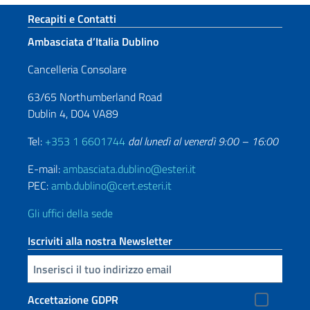
Sezione footer
Recapiti e Contatti
Ambasciata d’Italia Dublino
Cancelleria Consolare
63/65 Northumberland Road
Dublin 4, D04 VA89
Tel:
+353 1 6601744
dal lunedì al venerdì 9:00 – 16:00
E-mail:
ambasciata.dublino@esteri.it
PEC:
amb.dublino@cert.esteri.it
Gli uffici della sede
Iscriviti alla nostra Newsletter
Inserisci la tua email
Accettazione GDPR