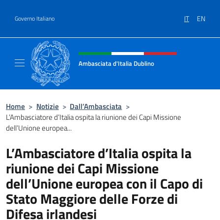
Salta al contenuto
IT
EN
Governo Italiano
Intestazione sito, social e menù
Ambasciata d'Italia Dublino
Il nuovo sito Ambasciata d'Italia a Dublino
Home
>
Notizie
>
Dall’Ambasciata
>
L’Ambasciatore d’Italia ospita la riunione dei Capi Missione
dell’Unione europea...
L’Ambasciatore d’Italia ospita la
riunione dei Capi Missione
dell’Unione europea con il Capo di
Stato Maggiore delle Forze di
Difesa irlandesi